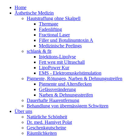
Home
Ästhetische Medizin
Hautstraffung ohne Skalpell
Thermage
Fadenlifting
Fractional Laser
Filler und Botulinumtoxin A
Medizinische Peelings
schlank & fit
Injektions-Lipolyse
Fett weg mit Ultraschall
LipoPower Kur
EMS - Elektromuskelstimulation
Pigmente, Rötungen, Narben & Dehnungsstreifen
Pigmente und Altersflecken
Gefässveränderung
Narben & Dehnungsstreifen
Dauerhafte Haarentfernung
Behandlung von übermässigem Schwitzen
Über uns
Natürliche Schönheit
Dr. med. Hamiyet Polat
Geschenkgutscheine
Räumlichkeiten