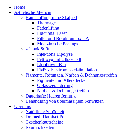
Home
Ästhetische Medizin
Hautstraffung ohne Skalpell
Thermage
Fadenlifting
Fractional Laser
Filler und Botulinumtoxin A
Medizinische Peelings
schlank & fit
Injektions-Lipolyse
Fett weg mit Ultraschall
LipoPower Kur
EMS - Elektromuskelstimulation
Pigmente, Rötungen, Narben & Dehnungsstreifen
Pigmente und Altersflecken
Gefässveränderung
Narben & Dehnungsstreifen
Dauerhafte Haarentfernung
Behandlung von übermässigem Schwitzen
Über uns
Natürliche Schönheit
Dr. med. Hamiyet Polat
Geschenkgutscheine
Räumlichkeiten