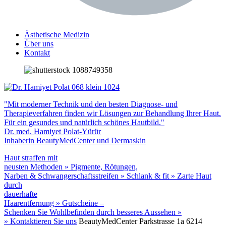
Ästhetische Medizin
Über uns
Kontakt
"Mit moderner Technik und den besten Diagnose- und
Therapieverfahren finden wir Lösungen zur Behandlung Ihrer Haut.
Für ein gesundes und natürlich schönes Hautbild."
Dr. med. Hamiyet Polat-Yürür
Inhaberin BeautyMedCenter und Dermaskin
Haut straffen mit
neusten Methoden »
Pigmente, Rötungen,
Narben & Schwangerschaftsstreifen »
Schlank & fit »
Zarte Haut
durch
dauerhafte
Haarentfernung »
Gutscheine –
Schenken Sie Wohlbefinden durch besseres Aussehen »
» Kontaktieren Sie uns
BeautyMedCenter
Parkstrasse 1a
6214