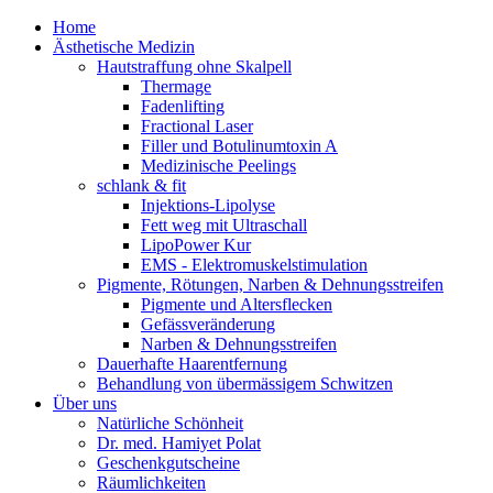
Home
Ästhetische Medizin
Hautstraffung ohne Skalpell
Thermage
Fadenlifting
Fractional Laser
Filler und Botulinumtoxin A
Medizinische Peelings
schlank & fit
Injektions-Lipolyse
Fett weg mit Ultraschall
LipoPower Kur
EMS - Elektromuskelstimulation
Pigmente, Rötungen, Narben & Dehnungsstreifen
Pigmente und Altersflecken
Gefässveränderung
Narben & Dehnungsstreifen
Dauerhafte Haarentfernung
Behandlung von übermässigem Schwitzen
Über uns
Natürliche Schönheit
Dr. med. Hamiyet Polat
Geschenkgutscheine
Räumlichkeiten