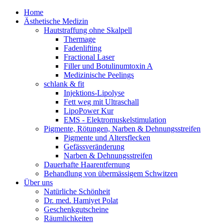
Home
Ästhetische Medizin
Hautstraffung ohne Skalpell
Thermage
Fadenlifting
Fractional Laser
Filler und Botulinumtoxin A
Medizinische Peelings
schlank & fit
Injektions-Lipolyse
Fett weg mit Ultraschall
LipoPower Kur
EMS - Elektromuskelstimulation
Pigmente, Rötungen, Narben & Dehnungsstreifen
Pigmente und Altersflecken
Gefässveränderung
Narben & Dehnungsstreifen
Dauerhafte Haarentfernung
Behandlung von übermässigem Schwitzen
Über uns
Natürliche Schönheit
Dr. med. Hamiyet Polat
Geschenkgutscheine
Räumlichkeiten